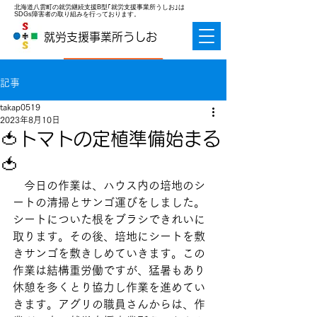
北海道八雲町の就労継続支援B型｢就労支援事業所うしお｣は
SDGs障害者の取り組みを行っております。
就労支援事業所うしお
お問合せ
記事
takap0519
2023年8月10日
🍅トマトの定植準備始まる
🍅
　今日の作業は、ハウス内の培地のシ
ートの清掃とサンゴ運びをしました。
シートについた根をブラシできれいに
取ります。その後、培地にシートを敷
きサンゴを敷きしめていきます。この
作業は結構重労働ですが、猛暑もあり
休憩を多くとり協力し作業を進めてい
きます。アグリの職員さんからは、作