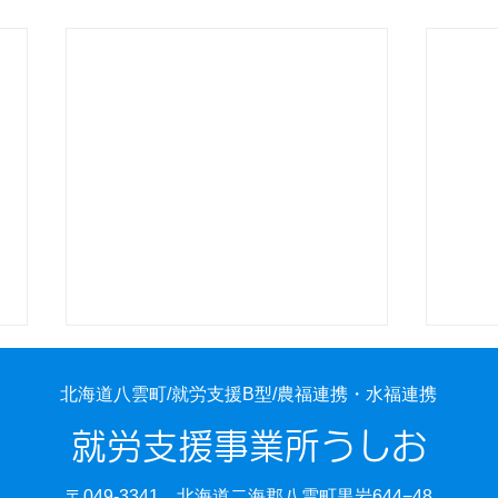
北海道八雲町/就労支援B型/農福連携・水福連携
就労支援事業所うしお
〒049-3341 北海道二海郡八雲町黒岩644−48