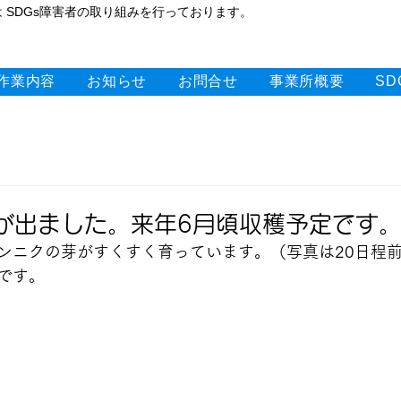
 SDGs障害者の取り組みを行っております。
作業内容
お知らせ
お問合せ
事業所概要
S
日
が出ました。来年6月頃収穫予定です
ンニクの芽がすくすく育っています。（写真は20日程
です。