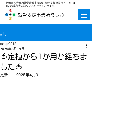
北海道八雲町の就労継続支援B型｢就労支援事業所うしお｣は
SDGs障害者の取り組みを行っております。
就労支援事業所うしお
お問合せ
記事
takap0519
2025年3月19日
🍅定植から1か月が経ちま
した🍅
更新日：
2025年4月3日