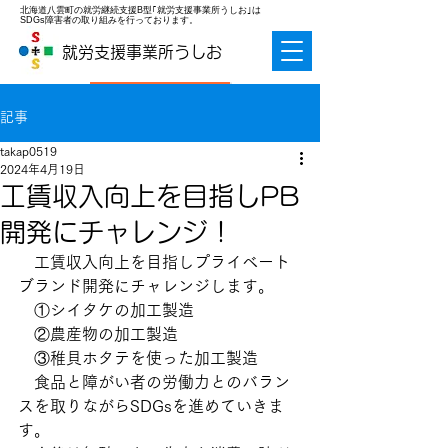
北海道八雲町の就労継続支援B型｢就労支援事業所うしお｣は
SDGs障害者の取り組みを行っております。
就労支援事業所うしお
お問合せ
記事
takap0519
2024年4月19日
工賃収入向上を目指しPB
開発にチャレンジ！
　工賃収入向上を目指しプライベート
ブランド開発にチャレンジします。
　①シイタケの加工製造
　②農産物の加工製造
　③稚貝ホタテを使った加工製造
　食品と障がい者の労働力とのバラン
スを取りながらSDGsを進めていきま
す。