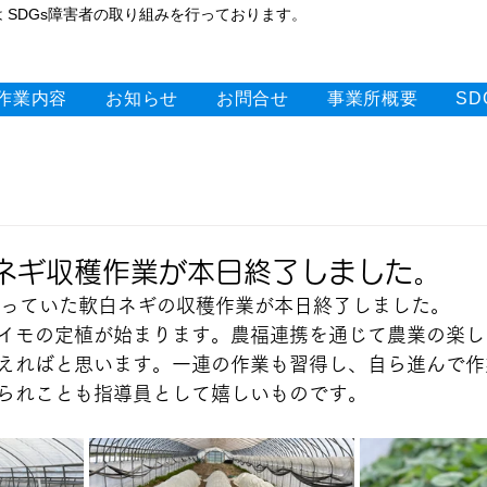
 SDGs障害者の取り組みを行っております。
作業内容
お知らせ
お問合せ
事業所概要
S
日
ギ収穫作業が本日終了しました。
やっていた軟白ネギの収穫作業が本日終了しました。
イモの定植が始まります。農福連携を通じて農業の楽し
えればと思います。一連の作業も習得し、自ら進んで作
られことも指導員として嬉しいものです。