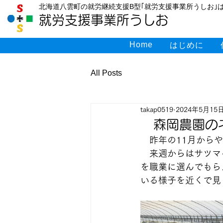
北海道八雲町の就労継続支援B型｢就労支援事業所うしお｣は
就労支援事業所うしお
Home
はじめに
All Posts
takap0519
2024年5月15
森岡農園のネ
　昨年の11月から
　来週からはサツマ
を職業に選んでもら
いる様子を近くで見