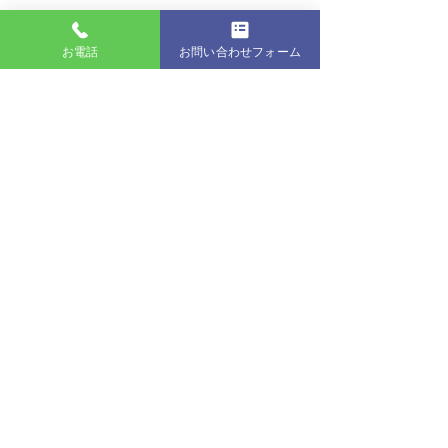
最新記事
お電話
お問い合わせフォーム
北海道八雲町/就労支援B型/農福連携・水福連携
就労支援事業所うしお
〒049-3341 北海道二海郡八雲町黒岩644−48