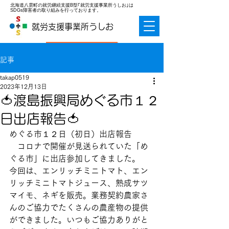
北海道八雲町の就労継続支援B型｢就労支援事業所うしお｣は
SDGs障害者の取り組みを行っております。
就労支援事業所うしお
お問合せ
記事
takap0519
2023年12月13日
🍅渡島振興局めぐる市１２
日出店報告🍅
めぐる市１２日（初日）出店報告
　コロナで開催が見送られていた「め
ぐる市」に出店参加してきました。
今回は、エンリッチミニトマト、エン
リッチミニトマトジュース、熟成サツ
マイモ、ネギを販売。業務契約農家さ
んのご協力でたくさんの農産物の提供
ができました。いつもご協力ありがと