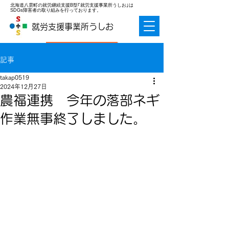
北海道八雲町の就労継続支援B型｢就労支援事業所うしお｣は
SDGs障害者の取り組みを行っております。
就労支援事業所うしお
お問合せ
記事
takap0519
2024年12月27日
農福連携 今年の落部ネギ
作業無事終了しました。