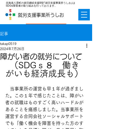
北海道八雲町の就労継続支援B型｢就労支援事業所うしお｣は
SDGs障害者の取り組みを行っております。
就労支援事業所うしお
お問合せ
記事
takap0519
2024年7月26日
障がい者の就労について
（SDGｓ８　働き
がいも経済成長も）
　当事業所の運営も早１年が過ぎまし
た。この１年で感じたことは、障がい
者の就職はものすごく高いハードルが
あることを痛感しました。当事業所を
運営する合同会社ソーシャルサポート
でも「働く機会を障害を持った方のす